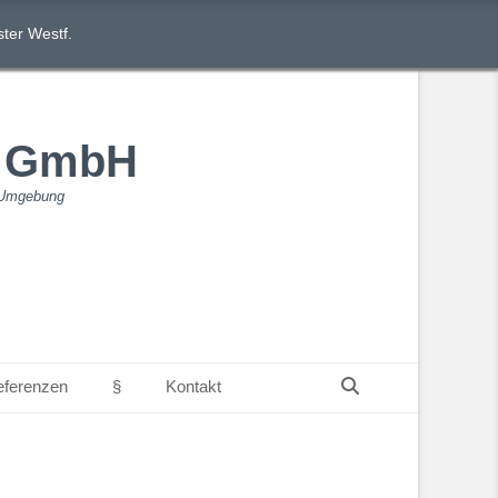
ter Westf.
n GmbH
& Umgebung
Suchen
eferenzen
§
Kontakt