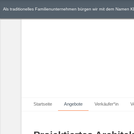
Als traditionelles Familienunternehmen bürgen wir mit dem Namen K
Primäres Menü
Zum
Startseite
Angebote
Verkäufer*in
V
Inhalt
springen