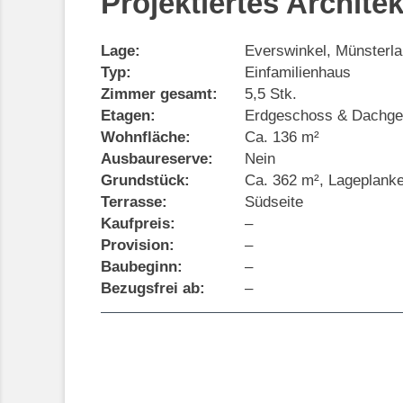
Projektiertes Archite
Lage:
Everswinkel, Münsterl
Typ:
Einfamilienhaus
Zimmer gesamt:
5,5 Stk.
Etagen:
Erdgeschoss & Dachg
Wohnfläche:
Ca. 136 m²
Ausbaureserve:
Nein
Grundstück:
Ca. 362 m², Lageplanke
Terrasse:
Südseite
Kaufpreis:
–
Provision:
–
Baubeginn:
–
Bezugsfrei ab:
–