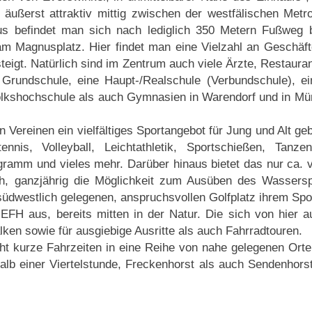
äußerst attraktiv mittig zwischen der westfälischen Metr
aus befindet man sich nach lediglich 350 Metern Fußweg 
m Magnusplatz. Hier findet man eine Vielzahl an Geschäfte
teigt. Natürlich sind im Zentrum auch viele Ärzte, Restauran
 Grundschule, eine Haupt-/Realschule (Verbundschule), ei
olkshochschule als auch Gymnasien in Warendorf und in Mün
n Vereinen ein vielfältiges Sportangebot für Jung und Alt g
nnis, Volleyball, Leichtathletik, Sportschießen, Tanzen
ramm und vieles mehr. Darüber hinaus bietet das nur ca. v
ch, ganzjährig die Möglichkeit zum Ausüben des Wasserspo
dwestlich gelegenen, anspruchsvollen Golfplatz ihrem Spo
EFH aus, bereits mitten in der Natur. Die sich von hier a
en sowie für ausgiebige Ausritte als auch Fahrradtouren.
ht kurze Fahrzeiten in eine Reihe von nahe gelegenen Orte
alb einer Viertelstunde, Freckenhorst als auch Sendenhorst