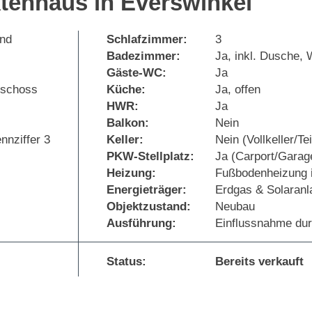
ktenhaus in Everswinkel
and
Schlafzimmer:
3
Badezimmer:
Ja, inkl. Dusche,
Gäste-WC:
Ja
eschoss
Küche:
Ja, offen
HWR:
Ja
Balkon:
Nein
nnziffer 3
Keller:
Nein (Vollkeller/Te
PKW-Stellplatz:
Ja (Carport/Garag
Heizung:
Fußbodenheizung 
Energieträger:
Erdgas & Solaranl
Objektzustand:
Neubau
Ausführung:
Einflussnahme dur
Status:
Bereits verkauft