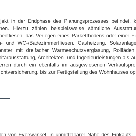
jekt in der Endphase des Planungsprozesses befindet, k
men. Hierzu zählen beispielsweise sämtliche Ausstat
nfliesen, das Verlegen eines Parkettbodens oder einer Fu
m- und WC-/Badezimmerfliesen, Gasheizung, Solaranlage,
Fenster mit dreifacher Wärmeschutzverglasung, Rolllä
nitärausstattung, Architekten- und Ingenieurleistungen als 
erren durch ein ebenfalls im ausgewiesenen Verkaufspre
htversicherung, bis zur Fertigstellung des Wohnhauses opt
den von Everswinkel, in unmittelbarer Nähe des Einkaufs-