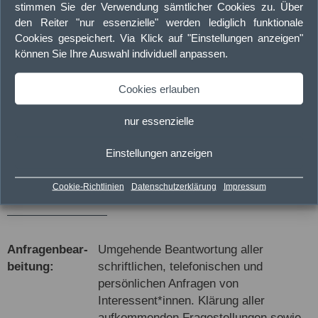
stimmen Sie der Verwendung sämtlicher Cookies zu. Über
den Reiter "nur essenzielle" werden lediglich funktionale
Cookies gespeichert. Via Klick auf "Einstellungen anzeigen"
können Sie Ihre Auswahl individuell anpassen.
Such­kartei:
Führung einer Suchkartei, die das
Suchprofil von Interessent*innen mit
Cookies erlauben
dem Immobilienbestand bzw. neuen
Angeboten abgleicht und somit den
nur essenzielle
Kreis geeigneter Mieter*innen erweitert
Einstellungen anzeigen
als auch zu einer schnelleren
Vermittlung beiträgt.
Cookie-Richtlinien
Datenschutzerklärung
Impressum
An­fragen­bear­
Umgehende Beantwortung aller
bei­tung:
schriftlichen, telefonischen und
persönlichen Anfragen von
Interessent*innen. Klärung aller
aufkommenden Fragestellungen sowie