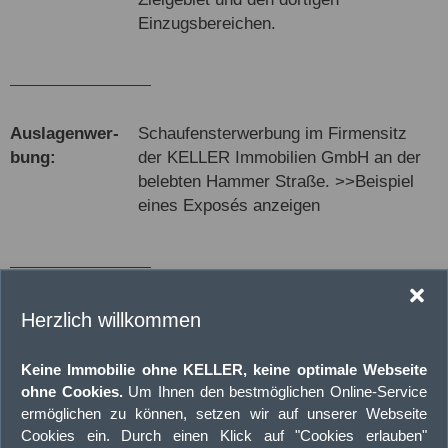
Einzugsbereichen.
Aus­lagen­wer­
Schaufensterwerbung im Firmensitz
bung:
der KELLER Immobilien GmbH an der
belebten Hammer Straße. >>Beispiel
eines Exposés anzeigen
Wasser­
Präventiver Schutz sämtlicher Fotos
Herzlich willkommen
zeichen:
und Grundrisspläne in Digital- sowie
Printmedien, durch das Einfügen des
Keine Immobilie ohne KELLER, keine optimale Webseite
offiziellen Wasserzeichens in jedes
ohne Cookies.
Um Ihnen den bestmöglichen Online-Service
einzelne Bild, um Datendiebstahl
ermöglichen zu können, setzen wir auf unserer Webseite
vorzubeugen.
Cookies ein. Durch einen Klick auf "Cookies erlauben"