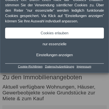
kostenlos, über unser SSL verschlüsseltes
stimmen Sie der Verwendung sämtlicher Cookies zu. Über
Onlineformular
, in unsere Investoren- bzw. Kundenkartei
den Reiter "nur essenzielle" werden lediglich funktionale
ein. Wir informieren Sie sodann über neue Angebote, die
Cookies gespeichert. Via Klick auf "Einstellungen anzeigen"
können Sie Ihre Auswahl individuell anpassen.
auf Ihr Suchprofil zutreffen.
Cookies erlauben
zur kostenlosen Kundenkartei
nur essenzielle
Einstellungen anzeigen
Cookie-Richtlinien
Datenschutzerklärung
Impressum
Zu den Immobilienangeboten
Aktuell verfügbare Wohnungen, Häuser,
Gewerbeobjekte sowie Grundstücke zur
Miete & zum Kauf