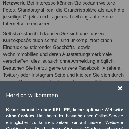
Netzwerk.
Bei Interesse können Sie sodann weitere
Fotos, Standortgrafiken, die Grundrisspläne als auch die
jeweilige Objekt- und Lagebeschreibung auf unserer
Internetseite einsehen.
Selbstverständlich können Sie sich über unsere
Kurzexposés auch schnell und unkompliziert einen
Eindruck existierender Geschäfts- sowie
Wohnimmobilien und deren Ausstattungsmerkmale
verschaffen, dies ist auch ohne Anmeldung möglich.
Besuchen Sie hierzu gerne unsere
Facebook
,
X (ehem.
Twitter)
oder
Instagram
Seite und klicken Sie sich durch
unsere Kurzexposés. In einer sehr kurzen Zeit erlangen
Sie somit einen strukturierten Überblick über Angebote
Herzlich willkommen
aller Art und können so Ihr persönliches Suchprofil
anpassen bzw. schärfen.
Keine Immobilie ohne KELLER, keine optimale Webseite
Sie haben Ihr eigenes Suchprofil bereits gedanklich
ohne Cookies.
Um Ihnen den bestmöglichen Online-Service
erstellt oder nutzen kein soziales Netzwerk? Dann tragen
ermöglichen zu können, setzen wir auf unserer Webseite
Sie sich doch ganz bequem, sicher und absolut
Cookies ein. Durch einen Klick auf "Cookies erlauben"