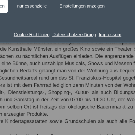
lt vielfältige Möglichkeiten der Segelausbildung. Das in 
ben
nur essenzielle
Einstellungen anzeigen
, Mühlenhof-Freilichtmuseum als auch der Allwetterzoo Mü
öflichen Schloss, inklusive Schlosspark mit Botanischem 
Viertelstunde.
 entlang, ist der Hafen Münsters in unter fünf Minuten erre
Cookie-Richtlinien
Datenschutzerklärung
Impressum
z mehr vor, sondern einen eleganten Mix aus alten Spei
 die Kunsthalle Münster, ein großes Kino sowie ein Theater
lächen zu nächtlichen Ausflügen einladen. Die angrenzende 
eine Bühne, auch unzählige Musicals, Shows und Messen fin
täglichen Bedarfs gelangt man von der Wohnung aus bequem 
Gesundheitsareal rund um das St. Franziskus-Hospital gegeben
s ist mit dem Fahrrad lediglich zehn Minuten von der Wohne
eit-, Dienstleistungs-, Shopping-, Kultur- als auch Bildung
 und Samstag in der Zeit von 07:00 bis 14:30 Uhr, der Wo
Am selben Ort ist freitags der ökologische Bauernmarkt zu 
h erzeugter Produkte.
re Kindertagesstätten sowie Grundschulen als auch alle F