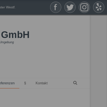
ter Westf.
n GmbH
& Umgebung
Suchen
eferenzen
§
Kontakt