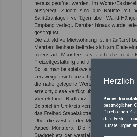
heraus geöffnet werden. Im Wohn-/Essbereic
ausgelegt. Zudem sind alle Räume mit bod
Sanitäranlagen verfügen über Wand-Hänge-
Empfang verlegt. Darüber hinaus wurde jede
gesorgt ist.
Die attraktive Mietwohnung ist im äußerst 
Mehrfamilienhaus befindet sich am Ende ein
Innenstadt Münsters als auch die in direk
Freizeitgestaltung und die exzellente Gesun
So ist man beispielsweise nach lediglich s
verzweigen sich unzählige idyllische Wege, 
Herzlich
die nahe gelegene Werse Gelegenheit zum 
erreicht, diese verfügt über einen Kanuverle
Keine Immobil
Viertelstunde Radfahrzeit. Sportbegeisterte
bestmöglichen O
Beispiel im Umkreis von nur 400 Meter zur W
Durch einen Kli
das Freibad Stapelskotten in ungefähr zwölf 
den Reiter "nur
Über die westlich der Mietwohnung gelegene
"Einstellungen a
Aasee Münsters. Die rund fünf Kilometer
Stadtgebiets der westfälischen Metropole. Z