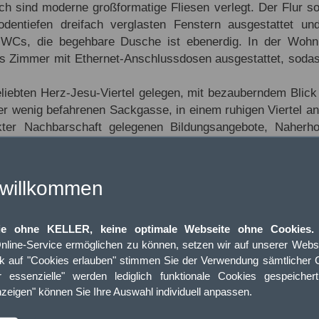
h sind moderne großformatige Fliesen verlegt. Der Flur so
entiefen dreifach verglasten Fenstern ausgestattet und
WCs, die begehbare Dusche ist ebenerdig. In der Wohnun
s Zimmer mit Ethernet-Anschlussdosen ausgestattet, sodass 
beliebten Herz-Jesu-Viertel gelegen, mit bezauberndem Bl
er wenig befahrenen Sackgasse, in einem ruhigen Viertel a
ter Nachbarschaft gelegenen Bildungsangebote, Naherhol
dheitsversorgung, bei gleichzeitiger Nähe zur Natur, mache
echs Minuten Radfahrzeit, in Richtung Südosten, bereits um
die sich ideal zum Joggen, Walken als auch für ausgiebige
 willkommen
Kanufahren. Mit dem Rad hat man innerhalb von nur dreiz
ih sowie über eine Minigolfbahn. Den nächsten Golfplatz mit
ie ohne KELLER, keine optimale Webseite ohne Cookies.
 haben zudem sehr kurze Wege zu einer Vielzahl an Sportve
nline-Service ermöglichen zu können, setzen wir auf unserer Webse
ohnung einen Ruder-, Fußball- und Tennisverein. Das Hallen
ck auf "Cookies erlauben" stimmen Sie der Verwendung sämtlicher 
Minuten erreicht. Zur nächsten Reitsportanlage benötigt man
 essenzielle" werden lediglich funktionale Cookies gespeicher
 Promenade, an zahlreichen Grünflächen entlang, erreicht 
nzeigen" können Sie Ihre Auswahl individuell anpassen.
 lange Strecke um den See bietet ihren Besuchern ein 
ahlreiche Restaurants direkt am See laden auf kulinarisch