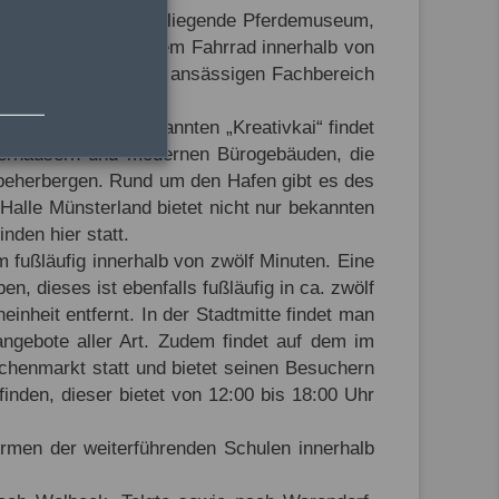
Nachbarschaft zum See liegende Pferdemuseum,
nster können mit dem Fahrrad innerhalb von
Garten und dem dort ansässigen Fachbereich
icht. Hier am sogenannten „Kreativkai“ findet
cherhäusern und modernen Bürogebäuden, die
 beherbergen. Rund um den Hafen gibt es des
Halle Münsterland bietet nicht nur bekannten
den hier statt.
fußläufig innerhalb von zwölf Minuten. Eine
, dieses ist ebenfalls fußläufig in ca. zwölf
inheit entfernt. In der Stadtmitte findet man
sangebote aller Art. Zudem findet auf dem im
chenmarkt statt und bietet seinen Besuchern
finden, dieser bietet von 12:00 bis 18:00 Uhr
ormen der weiterführenden Schulen innerhalb