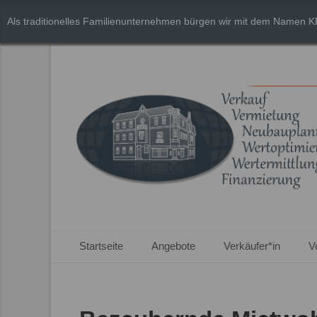
Als traditionelles Familienunternehmen bürgen wir mit dem Namen K
Primäres Menü
Zum
Startseite
Angebote
Verkäufer*in
V
Inhalt
springen