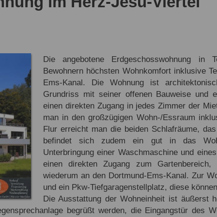
nung im Herz-Jesu-Viertel
Die angebotene Erdgeschosswohnung in To
Bewohnern höchsten Wohnkomfort inklusive Te
Ems-Kanal. Die Wohnung ist architektonis
Grundriss mit seiner offenen Bauweise und e
einen direkten Zugang in jedes Zimmer der Mi
man in den großzügigen Wohn-/Essraum inklu
Flur erreicht man die beiden Schlafräume, d
befindet sich zudem ein gut in das Wohn
Unterbringung einer Waschmaschine und eines
einen direkten Zugang zum Gartenbereich, 
wiederum an den Dortmund-Ems-Kanal. Zur Wo
und ein Pkw-Tiefgaragenstellplatz, diese könne
Die Ausstattung der Wohneinheit ist äußerst
Gegensprechanlage begrüßt werden, die Eingangstür de