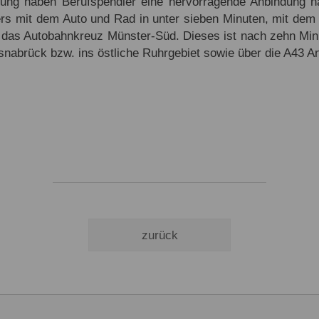
ung haben Berufspendler eine hervorragende Anbindung n
rs mit dem Auto und Rad in unter sieben Minuten, mit dem 
 das Autobahnkreuz Münster-Süd. Dieses ist nach zehn Minu
nabrück bzw. ins östliche Ruhrgebiet sowie über die A43 An
zurück