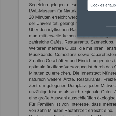
Segelclub gelegen, dieser bietet Jung und A
Cookies erlau
LWL-Museum für Naturkunde mit Planetarium
20 Minuten erreicht werden. Zum Fürstbisch
der Universität, gelangt man innerhalb einer 
Über den idyllischen Radweg, direkt am Kanal
man mittlerweile keinen Güterumschlagplat
zahlreiche Cafés, Restaurants, Szeneclubs,
Weiteren mehrere Clubs, die mit ihren Tanzf
Musikbands, Comedians sowie Kabarettisten 
Zu allen Geschäften und Einrichtungen des 
optimale ärztliche Versorgung ist durch das 
Minuten zu erreichen. Die Innenstadt Münster
natürlich weitere Ärzte, Restaurants, Freiz
Zentrum gelegenen Domplatz, jeden Mittwoch
unzählige frische als auch regionale Güter. 
eine große Auswahl ausschließlich ökologisc
Für Familien ist von Interesse, dass mehre
von zehn Minuten Radfahrzeit erreicht sind.