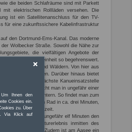
wie die beiden Schlafräume sind mit Parkett
 mit elektrischen Rollläden versehen. Die
g ist ein Satellitenanschluss für den TV-
für eine zukunftssichere Kabelinfrastruktur
ick auf den Dortmund-Ems-Kanal. Das moderne
n der Wolbecker Straße. Sowohl die Nähe zur
ungsgebiete, die vielfältigen Angebote der
n die Lage der Wohneinheit so begehrenswert.
geben von Feldern und Wäldern. Von hier aus
 Fahrradtouren eignen. Darüber hinaus bietet
ehn Minuten die nächste Kanueinsatzstelle
 Driving Range erreicht man in ungefähr einer
Um Ihnen den
reinen und Fitnesscentern. So findet man zum
ite Cookies ein.
bad Ost ist mit dem Rad in ca. drei Minuten,
Cookies zu. Über
 elf Minuten Radfahrzeit.
t. Via Klick auf
man via Fahrrad in ungefähr elf Minuten den
wunderschönes Naturerlebnis inmitten des
e Köstlichkeiten ein. Zudem ist am Aasee ein