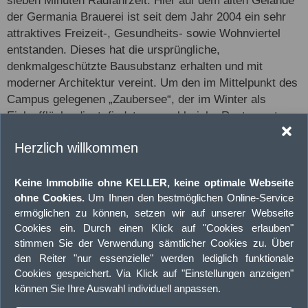
sieben Minuten Radfahrzeit. Hier auf dem alten Gelände
der Germania Brauerei ist seit dem Jahr 2004 ein sehr
attraktives Freizeit-, Gesundheits- sowie Wohnviertel
entstanden. Dieses hat die ursprüngliche,
denkmalgeschützte Bausubstanz erhalten und mit
moderner Architektur vereint. Um den im Mittelpunkt des
Campus gelegenen „Zaubersee“, der im Winter als
Eislauffläche dient, findet man zahlreiche Restaurants,
Ärzte als auch verschiedene Einkaufsgeschäfte, die das
Herzlich willkommen
Angebot des Zentrums von Kinderhaus ergänzen.
Sportbegeisterte gelangen mit dem Fahrrad in ca. sechs
Minuten zu zwei unterschiedlichen Sportvereinen, die
Keine Immobilie ohne KELLER, keine optimale Webseite
ohne Cookies.
Um Ihnen den bestmöglichen Online-Service
beide ein breites Angebot an sportlichen Aktivitäten für
ermöglichen zu können, setzen wir auf unserer Webseite
Jung und Alt bieten. Das Freibad „Coburg“, mit
Cookies ein. Durch einen Klick auf "Cookies erlauben"
Beachvolleyballplätzen und Sprungturm, ist ebenfalls in
stimmen Sie der Verwendung sämtlicher Cookies zu. Über
ungefähr sechs Minuten erreichbar. Zum nächsten
den Reiter "nur essenzielle" werden lediglich funktionale
Golfplatz und zum nahe gelegenen Tennisclub gelangt
Cookies gespeichert. Via Klick auf "Einstellungen anzeigen"
man in unter zehn Minuten. Unzählige Wander- sowie
können Sie Ihre Auswahl individuell anpassen.
Radwege als auch Joggingstrecken, über die idyllischen