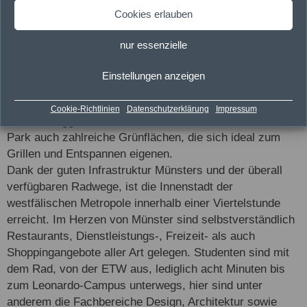
Feld- und Waldwege der Umgebung, bieten den
Cookies erlauben
Bewohnern der ETW einen idealen Ausgleich zum
Alltagsstress. Ebenfalls nicht weit entfernt liegt der
nur essenzielle
beliebte Stadtpark Wienburg. Das auch als Nordpark
bekannte Naherholungsgebiet bietet einen
Einstellungen anzeigen
Basketballplatz, ein Beachvolleyballfeld, mehrere
Spielplätze, gut ausgebaute Fußwege zum Rollerbladen,
Cookie-Richtlinien
Datenschutzerklärung
Impressum
Skaten, Joggen und Walken. Natürlich findet man im
Park auch zahlreiche Grünflächen, die sich ideal zum
Grillen und Entspannen eigenen.
Dank der guten Infrastruktur Münsters und der überall
verfügbaren Radwege, ist die Innenstadt der
westfälischen Metropole innerhalb einer Viertelstunde
erreicht. Im Herzen von Münster sind selbstverständlich
Restaurants, Dienstleistungs-, Freizeit- als auch
Shoppingangebote aller Art gelegen. Studenten sind mit
dem Rad, von der ETW aus, lediglich acht Minuten bis
zum Leonardo-Campus unterwegs, hier sind unter
anderem die Fachbereiche Design, Architektur sowie