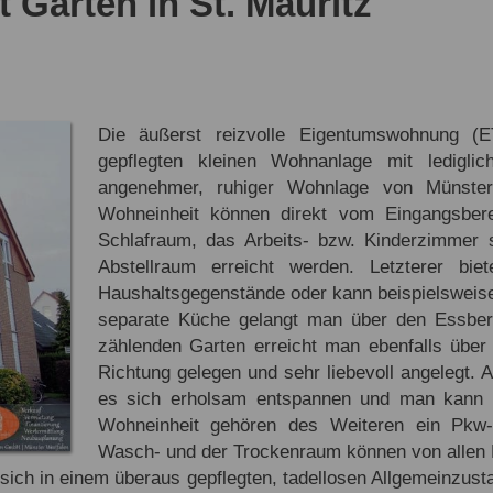
Garten in St. Mauritz
Die äußerst reizvolle Eigentumswohnung (
gepflegten kleinen Wohnanlage mit ledigli
angenehmer, ruhiger Wohnlage von Münste
Wohneinheit können direkt vom Eingangsbe
Schlafraum, das Arbeits- bzw. Kinderzimme
Abstellraum erreicht werden. Letzterer bie
Haushaltsgegenstände oder kann beispielsweis
separate Küche gelangt man über den Essb
zählenden Garten erreicht man ebenfalls über
Richtung gelegen und sehr liebevoll angelegt. A
es sich erholsam entspannen und man kann 
Wohneinheit gehören des Weiteren ein Pkw-A
Wasch- und der Trockenraum können von allen 
ch in einem überaus gepflegten, tadellosen Allgemeinzustan