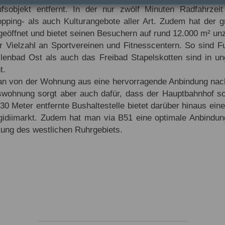
sobjekt entfernt. In der nur zwölf Minuten Radfahrzeit 
Shopping- als auch Kulturangebote aller Art. Zudem hat d
öffnet und bietet seinen Besuchern auf rund 12.000 m² unzä
 Vielzahl an Sportvereinen und Fitnesscentern. So sind Fuß
llenbad Ost als auch das Freibad Stapelskotten sind in un
t.
man von der Wohnung aus eine hervorragende Anbindung nac
swohnung sorgt aber auch dafür, dass der Hauptbahnhof 
230 Meter entfernte Bushaltestelle bietet darüber hinaus e
gidiimarkt. Zudem hat man via B51 eine optimale Anbindun
tung des westlichen Ruhrgebiets.