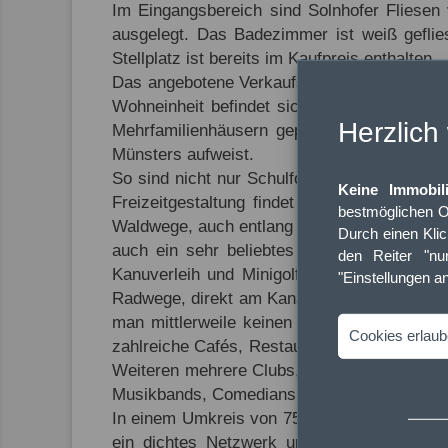
Im Eingangsbereich sind Solnhofer Fliesen
ausgelegt. Das Badezimmer ist weiß gefli
Stellplatz ist bereits im Kaufpreis enthalten.
Das angebotene Verkaufsobjekt liegt im äuße
Wohneinheit befindet sich in einer ruhigen
Herzlich
Mehrfamilienhäusern geprägt ist. Das Vier
Münsters aufweist.
So sind nicht nur Schulformen aller Art sow
Keine Immobil
Freizeitgestaltung findet man in der näh
bestmöglichen O
Waldwege, auch entlang der nahe gelegenen 
Durch einen Kli
auch ein sehr beliebtes Ausflugsziel zum 
den Reiter "nur
Kanuverleih und Minigolfbahn erreicht. In 
"Einstellungen a
Radwege, direkt am Kanal entlang, ist der Ha
man mittlerweile keinen Güterumschlagplat
Cookies erlau
zahlreiche Cafés, Restaurants, Szeneclubs,
Weiteren mehrere Clubs, die mit ihren Tanzf
Musikbands, Comedians sowie Kabarettisten 
In einem Umkreis von 750 Metern um die Woh
ein dichtes Netzwerk unterschiedlicher Är