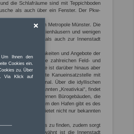
 und die Schlafräume sind mit Teppichboden
usche als auch über ein Fenster. Der Pkw-
and der westfälischen Metropole Münster. Die
viertel von Einfamilienhäusern und wenigen
kte Nähe zur Natur als auch zur Innenstadt
hlige Einkaufsmöglichkeiten und Angebote der
Um Ihnen den
ts im „Grünen“. Die zahlreichen Feld- und
ite Cookies ein.
adtouren. Die Werse ist darüber hinaus aber
Cookies zu. Über
 Minuten die nächste Kanueinsatzstelle mit
t. Via Klick auf
m Dortmund-Ems-Kanal. Über die idyllischen
ht. Hier, am sogenannten „Kreativkai“, findet
cherhäusern und modernen Bürogebäuden, die
 beherbergen. Rund um den Hafen gibt es des
Halle Münsterland bietet nicht nur bekannten
den hier statt.
s täglichen Bedarfs zu finden, zudem sorgt
versorgung. Wie erwähnt ist die Innenstadt