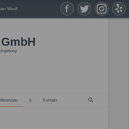
ter Westf.
n GmbH
& Umgebung
Suchen
eferenzen
§
Kontakt