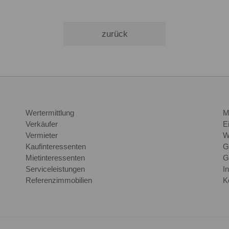
zurück
Wertermittlung
M
Verkäufer
E
Vermieter
W
Kaufinteressenten
G
Mietinteressenten
G
Serviceleistungen
I
Referenzimmobilien
K