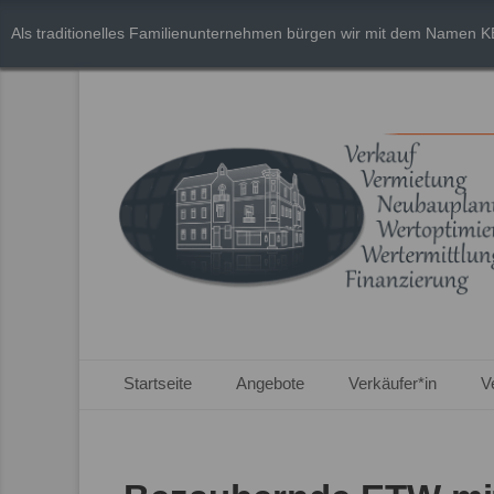
Als traditionelles Familienunternehmen bürgen wir mit dem Namen K
Primäres Menü
Zum
Startseite
Angebote
Verkäufer*in
V
Inhalt
springen