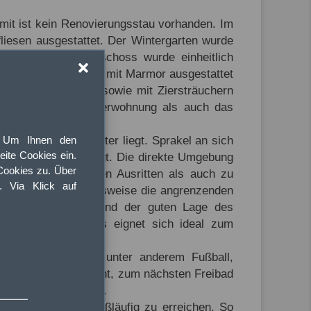
omit ist kein Renovierungsstau vorhanden. Im
iesen ausgestattet. Der Wintergarten wurde
r- sowie im Dachgeschoss wurde einheitlich
das Duschbad im DG mit Marmor ausgestattet
t einer Rasenfläche sowie mit Ziersträuchern
. Sowohl die Einliegerwohnung als auch das
Um Ihnen den
chen Metropole Münster liegt. Sprakel an sich
ite Cookies ein.
elhaushälften geprägt. Die direkte Umgebung
Cookies zu. Über
lken, zu ausgiebigen Ausritten als auch zu
t. Via Klick auf
erzu zählen beispielsweise die angrenzenden
ten erreicht. Aufgrund der guten Lage des
s erreicht. Die Ems eignet sich ideal zum
ortarten. So werden unter anderem Fußball,
. neun Minuten erreicht, zum nächsten Freibad
eun Minuten erreicht.
äglichen Bedarfs fußläufig zu erreichen. So