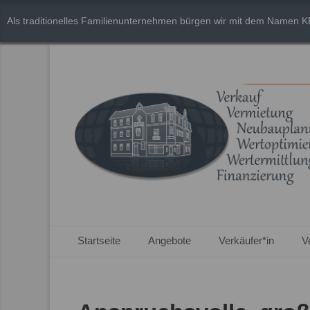
Als traditionelles Familienunternehmen bürgen wir mit dem Namen K
Primäres Menü
Zum
Startseite
Angebote
Verkäufer*in
V
Inhalt
springen