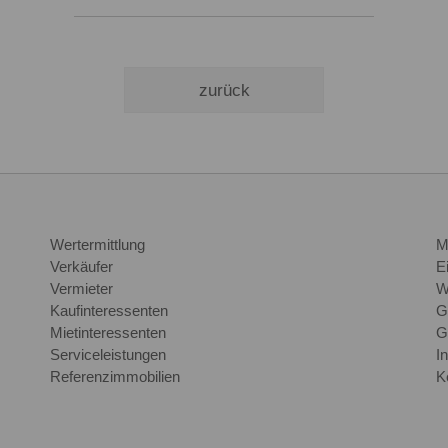
zurück
Wertermittlung
M
Verkäufer
E
Vermieter
W
Kaufinteressenten
G
Mietinteressenten
G
Serviceleistungen
I
Referenzimmobilien
K