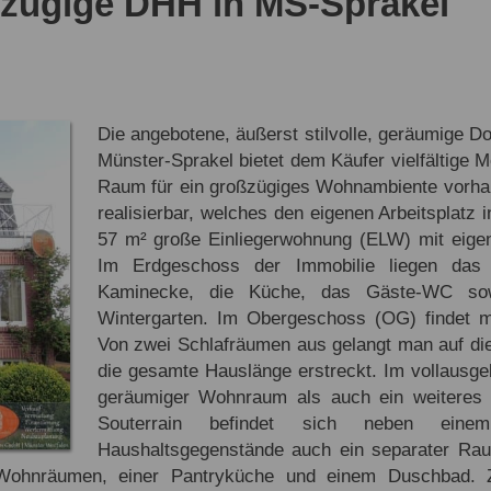
ßzügige DHH in MS-Sprakel
Die angebotene, äußerst stilvolle, geräumige 
Münster-Sprakel bietet dem Käufer vielfältige M
Raum für ein großzügiges Wohnambiente vorha
realisierbar, welches den eigenen Arbeitsplatz 
57 m² große Einliegerwohnung (ELW) mit eig
Im Erdgeschoss der Immobilie liegen das
Kaminecke, die Küche, das Gäste-WC sow
Wintergarten. Im Obergeschoss (OG) findet 
Von zwei Schlafräumen aus gelangt man auf di
die gesamte Hauslänge erstreckt. Im vollausg
geräumiger Wohnraum als auch ein weiteres
Souterrain befindet sich neben eine
Haushaltsgegenstände auch ein separater Rau
i Wohnräumen, einer Pantryküche und einem Duschbad.