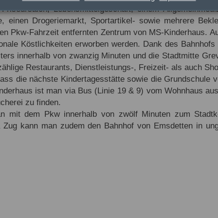
riseursalon, Lebensmittelgeschäft, einem Allgemeinmediz
e, einen Drogeriemarkt, Sportartikel- sowie mehrere Bekl
nuten Pkw-Fahrzeit entfernten Zentrum von MS-Kinderhaus.
gionale Köstlichkeiten erworben werden. Dank des Bahnhofs 
nsters innerhalb von zwanzig Minuten und die Stadtmitte Gre
zählige Restaurants, Dienstleistungs-, Freizeit- als auch Sh
dass die nächste Kindertagesstätte sowie die Grundschule v
nderhaus ist man via Bus (Linie 19 & 9) vom Wohnhaus aus l
cherei zu finden.
man mit dem Pkw innerhalb von zwölf Minuten zum Stadtk
Via Zug kann man zudem den Bahnhof von Emsdetten in ung