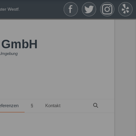
ter Westf.
n GmbH
& Umgebung
Suchen
eferenzen
§
Kontakt