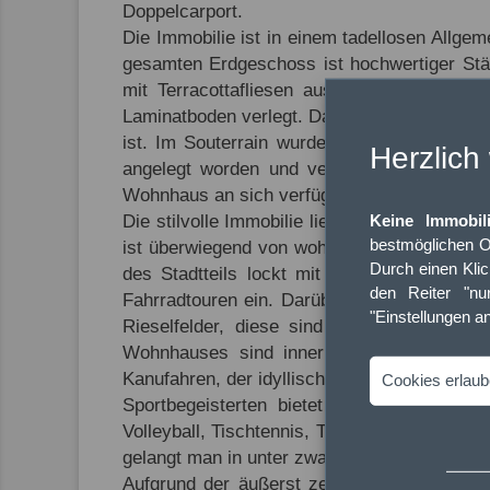
Doppelcarport.
Die Immobilie ist in einem tadellosen Allge
gesamten Erdgeschoss ist hochwertiger Stä
mit Terracottafliesen ausgelegt und als S
Laminatboden verlegt. Das Badezimmer im OG
ist. Im Souterrain wurden durchgängig Sands
Herzlich
angelegt worden und verfügt über ein Gart
Wohnhaus an sich verfügen über eigene Terr
Keine Immobil
Die stilvolle Immobilie liegt am östlichen R
bestmöglichen O
ist überwiegend von wohnbaulicher Substanz
Durch einen Kli
des Stadtteils lockt mit zahlreichen Feld
den Reiter "nur
Fahrradtouren ein. Darüber hinaus sind in 
"Einstellungen a
Rieselfelder, diese sind ein europäische
Wohnhauses sind innerhalb einer Viertels
Kanufahren, der idyllische Flusslauf ist ab
Cookies erlau
Sportbegeisterten bietet der Sportclub Sp
Volleyball, Tischtennis, Turnen als auch Ten
gelangt man in unter zwanzig Minuten. Zwei 
Aufgrund der äußerst zentralen Lage der Im